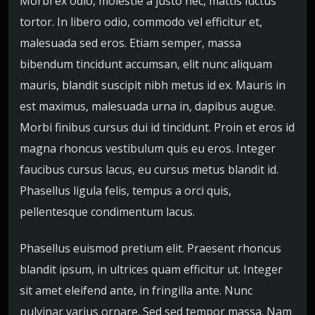
Morbi ex odio, molestie a justo nec, mattis luctus
r
d
tortor. In libero odio, commodo vel efficitur et,
e
malesuada sed eros. Etiam semper, massa
a
bibendum tincidunt accumsan, elit nunc aliquam
u
mauris, blandit suscipit nibh metus id ex. Mauris in
d
i
est maximus, malesuada urna in, dapibus augue.
o
Morbi finibus cursus dui id tincidunt. Proin et eros id
magna rhoncus vestibulum quis eu eros. Integer
faucibus cursus lacus, eu cursus metus blandit id.
Phasellus ligula felis, tempus a orci quis,
pellentesque condimentum lacus.
Phasellus euismod pretium elit. Praesent rhoncus
blandit ipsum, in ultrices quam efficitur ut. Integer
sit amet eleifend ante, in fringilla ante. Nunc
pulvinar varius ornare. Sed sed tempor massa. Nam