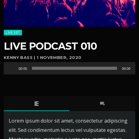
LIVE SET
LIVE PODCAST 010
KENNY BASS | 1 NOVEMBER, 2020
R
00:00
00:00
e
p
r
o
d
format_align_left
playlist_play
u
c
Lorem ipsum dolor sit amet, consectetur adipiscing
t
elit. Sed condimentum lectus vel vulputate egestas.
o