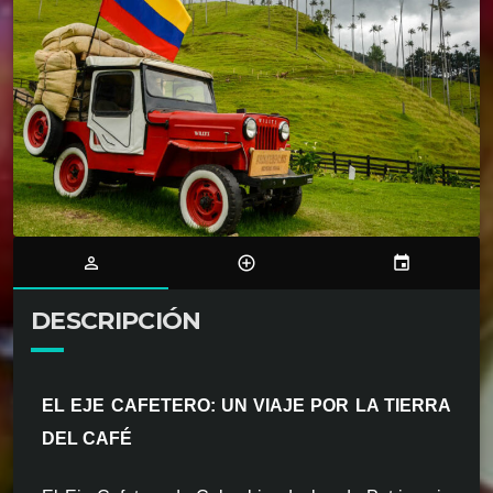
person_outline
control_point
event
DESCRIPCIÓN
EL EJE CAFETERO: UN VIAJE POR LA TIERRA
DEL CAFÉ