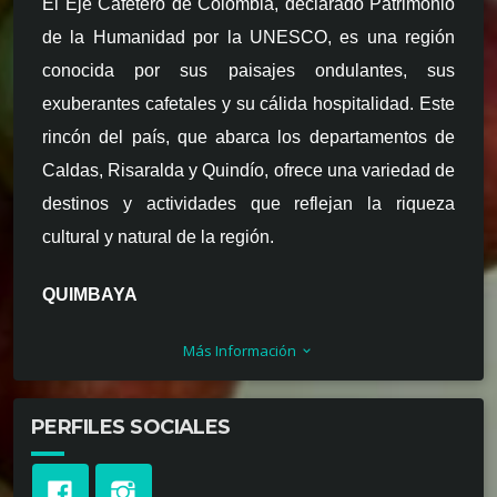
El Eje Cafetero de Colombia, declarado Patrimonio
de la Humanidad por la UNESCO, es una región
conocida por sus paisajes ondulantes, sus
exuberantes cafetales y su cálida hospitalidad. Este
rincón del país, que abarca los departamentos de
Caldas, Risaralda y Quindío, ofrece una variedad de
destinos y actividades que reflejan la riqueza
cultural y natural de la región.
QUIMBAYA
Más Información
Quimbaya, situado en el corazón del Quindío, es un
keyboard_arrow_down
encantador municipio conocido por su arquitectura
colonial y su ambiente tranquilo. Los visitantes
PERFILES SOCIALES
pueden disfrutar de recorridos por fincas cafeteras,
donde aprenderán sobre el proceso de cultivo y