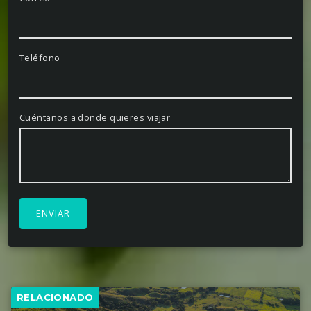
senderos rodeados de naturaleza.
PARQUE DEL CAFÉ
Teléfono
El Parque Nacional del Café, situado en
Montenegro, Quindío, es un parque temático
Cuéntanos a donde quieres viajar
dedicado a la cultura del café. Este parque ofrece
una combinación única de diversión y educación,
con atracciones que incluyen montañas rusas,
espectáculos en vivo, jardines temáticos y un museo
interactivo del café. Los visitantes pueden aprender
sobre la historia y el proceso del café, disfrutar de
emocionantes paseos y relajarse en un entorno
natural bellamente ajardinado.
RELACIONADO