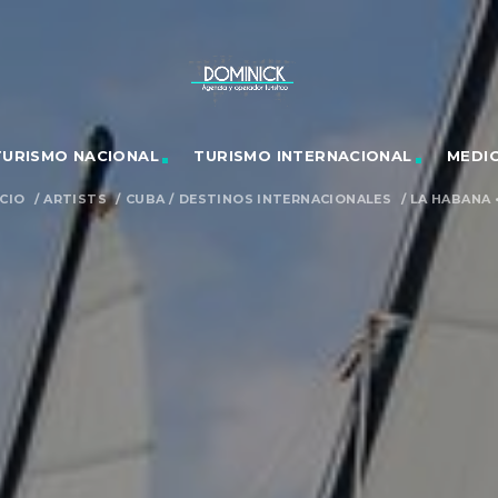
TURISMO NACIONAL
TURISMO INTERNACIONAL
MEDI
ICIO
/
ARTISTS
/
CUBA
/
DESTINOS INTERNACIONALES
/
LA HABANA • 