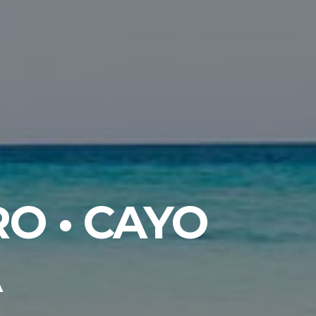
O • CAYO
A