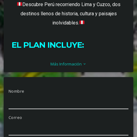
Descubre Perú recorriendo Lima y Cuzco, dos
destinos llenos de historia, cultura y paisajes
inolvidables.
EL PLAN INCLUYE:
Tiquetes aereos – Bogotá – Lima – Cuzco –
Más Información
keyboard_arrow_down
Bogotá
Traslados compartidos aeropuerto – hotel –
Nombre
aeropuerto en Lima (Aeropuerto
Internacional Jorge Chávez).
Correo
Traslados compartidos aeropuerto – hotel –
aeropuerto en Cuzco (Aeropuerto