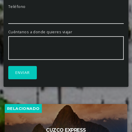
Internacional Alejandro Velasco Astete).
Teléfono
2 noches de alojamiento en Lima
4 noches de alojamiento en Cuzco.
Cuéntanos a donde quieres viajar
1 desayuno.
Full Day Paracas & Huacachina
(sin
almuerzo).
Full Day a Machu Picchu
con almuerzo.
Full Day a la Laguna Humantay
con
almuerzo.
RELACIONADO
Full Day a la Montaña de 7 Colores
con
almuerzo.
CUZCO EXPRESS