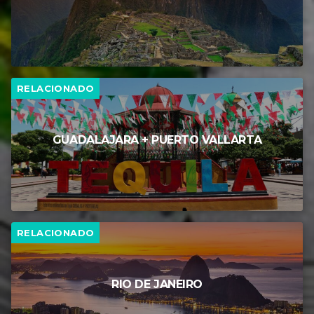
Asistencia médica durante el viaje.
Vive unas vacaciones inolvidables explorando
Lima y Cuzco, descubriendo la grandeza de
RELACIONADO
Machu Picchu y los paisajes más
espectaculares de Perú.
GUADALAJARA + PUERTO VALLARTA
RELACIONADO
RIO DE JANEIRO