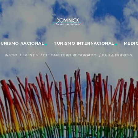
TURISMO NACIONAL
TURISMO INTERNACIONAL
MEDI
INICIO
/
EVENTS
/
EJE CAFETERO RECARGADO
/
HUILA EXPRESS