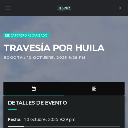
menu
chevron_right
EJE CAFETERO RECARGADO
TRAVESÍA POR HUILA
BOGOTA / 10 OCTUBRE, 2025 9:29 PM
date_range
format_align_left
DETALLES DE EVENTO
Fecha:
10 octubre, 2025 9:29 pm