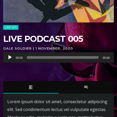
LIVE SET
LIVE PODCAST 005
GALE SOLDIER | 1 NOVEMBER, 2020
R
00:00
00:00
e
p
r
o
d
format_align_left
playlist_play
u
c
Lorem ipsum dolor sit amet, consectetur adipiscing
t
elit. Sed condimentum lectus vel vulputate egestas.
o