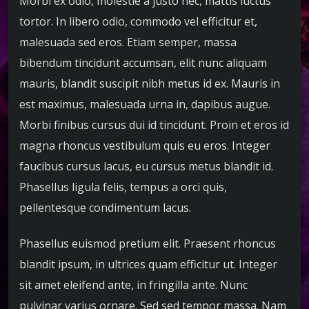
Morbi ex odio, molestie a justo nec, mattis luctus
r
d
tortor. In libero odio, commodo vel efficitur et,
e
malesuada sed eros. Etiam semper, massa
a
bibendum tincidunt accumsan, elit nunc aliquam
u
mauris, blandit suscipit nibh metus id ex. Mauris in
d
i
est maximus, malesuada urna in, dapibus augue.
o
Morbi finibus cursus dui id tincidunt. Proin et eros id
magna rhoncus vestibulum quis eu eros. Integer
faucibus cursus lacus, eu cursus metus blandit id.
Phasellus ligula felis, tempus a orci quis,
pellentesque condimentum lacus.
Phasellus euismod pretium elit. Praesent rhoncus
blandit ipsum, in ultrices quam efficitur ut. Integer
sit amet eleifend ante, in fringilla ante. Nunc
pulvinar varius ornare. Sed sed tempor massa. Nam