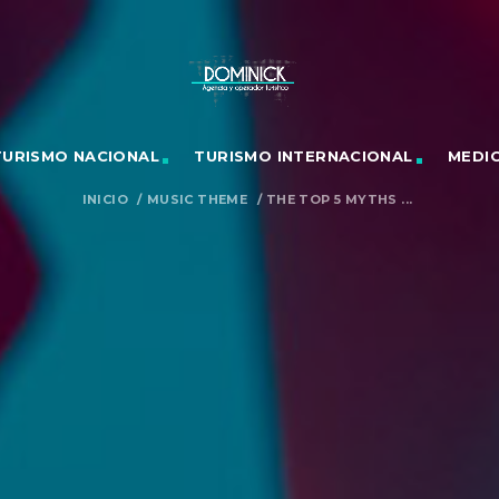
TURISMO NACIONAL
TURISMO INTERNACIONAL
MEDI
INICIO
/
MUSIC THEME
/
THE TOP 5 MYTHS ...