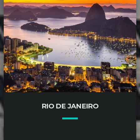
playa. Recorre las coloridas calles de Guadalajara,
cuna del mariachi y el tequila, y relájate en las
paradisíacas playas de Puerto Vallarta, donde el
Pacífico mexicano, la excelente gastronomía y los
espectaculares atardeceres harán de tu viaje una
experiencia inolvidable.
Descubre Guadalajara
[…]
RIO DE JANEIRO